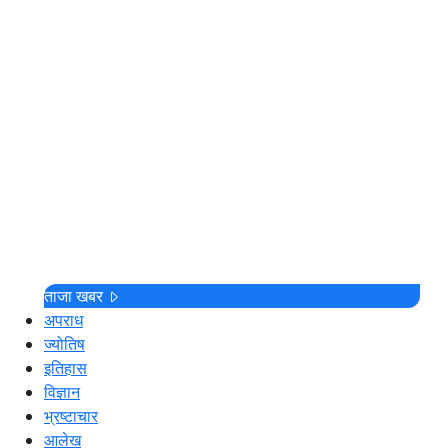
ताजा खबर
अपराध
ज्योतिष
इतिहास
विज्ञान
भ्रष्टाचार
आलेख