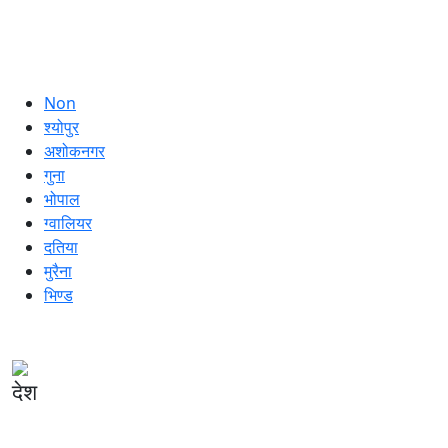
Non
श्योपुर
अशोकनगर
गुना
भोपाल
ग्वालियर
दतिया
मुरैना
भिण्ड
देश