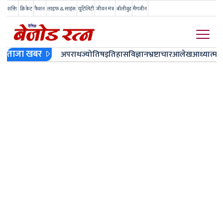
शक्ति
क्रिकेट
फैशन
लाइफ & साइंस
यूटिलिटी
जीवन मंत्र
बॉलीवुड
मैगजीन
ताजा खबर
अपराध
ज्योतिष
इतिहास
विज्ञान
भ्रष्टाचार
आलेख
आध्यात्म
ज