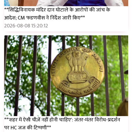
**सिद्धिविनायक मंदिर दान घोटाले के आरोपों की जांच के
आदेश; CM फडणवीस ने निर्देश जारी किए**
2026-08-08 15:20:12
**'शहर में ऐसी चीज़ें नहीं होनी चाहिए': जंतर-मंतर विरोध-प्रदर्शन
पर HC जज की टिप्पणी**