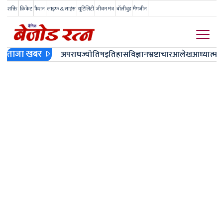
शक्ति
क्रिकेट
फैशन
लाइफ & साइंस
यूटिलिटी
जीवन मंत्र
बॉलीवुड
मैगजीन
ताजा खबर
अपराध
ज्योतिष
इतिहास
विज्ञान
भ्रष्टाचार
आलेख
आध्यात्म
ज