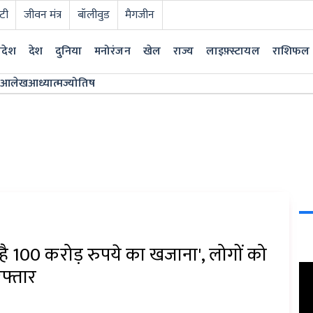
टी
जीवन मंत्र
बॉलीवुड
मैगजीन
्रदेश
देश
दुनिया
मनोरंजन
खेल
राज्य
लाइफ़्स्टायल
राशिफल
आलेख
आध्यात्म
ज्योतिष
 है 100 करोड़ रुपये का खजाना', लोगों को
फ्तार