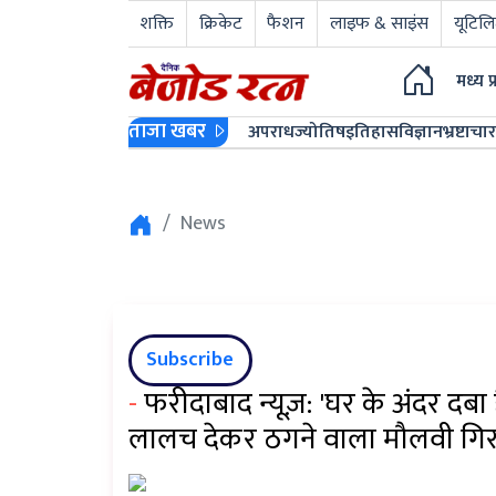
शक्ति
क्रिकेट
फैशन
लाइफ & साइंस
यूटिलि
मध्य प
ताजा खबर
अपराध
ज्योतिष
इतिहास
विज्ञान
भ्रष्टाचार
News
Subscribe
-
फरीदाबाद न्यूज़: 'घर के अंदर दबा
लालच देकर ठगने वाला मौलवी गिर