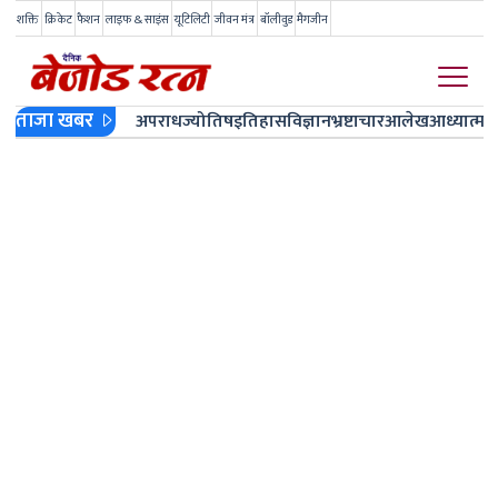
शक्ति
क्रिकेट
फैशन
लाइफ & साइंस
यूटिलिटी
जीवन मंत्र
बॉलीवुड
मैगजीन
ताजा खबर
अपराध
ज्योतिष
इतिहास
विज्ञान
भ्रष्टाचार
आलेख
आध्यात्म
ज