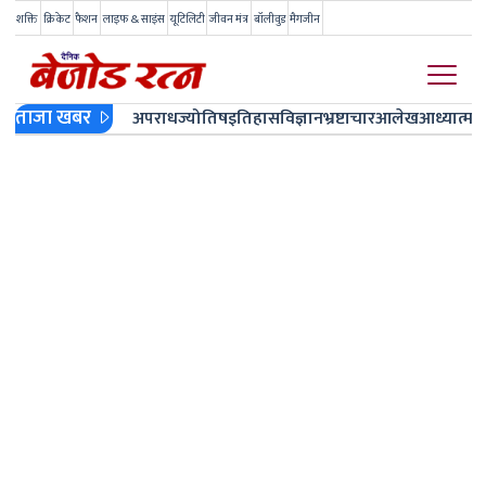
शक्ति
क्रिकेट
फैशन
लाइफ & साइंस
यूटिलिटी
जीवन मंत्र
बॉलीवुड
मैगजीन
ताजा खबर
अपराध
ज्योतिष
इतिहास
विज्ञान
भ्रष्टाचार
आलेख
आध्यात्म
ज