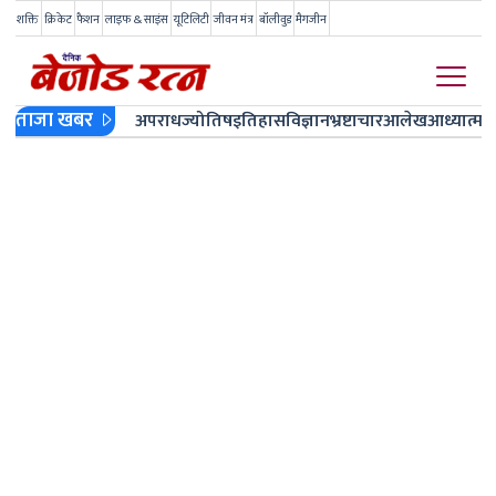
शक्ति
क्रिकेट
फैशन
लाइफ & साइंस
यूटिलिटी
जीवन मंत्र
बॉलीवुड
मैगजीन
ताजा खबर
अपराध
ज्योतिष
इतिहास
विज्ञान
भ्रष्टाचार
आलेख
आध्यात्म
ज