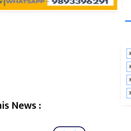
औ
औ
औ
औ
is News :