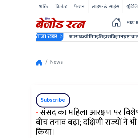
शक्ति
क्रिकेट
फैशन
लाइफ & साइंस
यूटिलि
मध्य प
ताजा खबर
अपराध
ज्योतिष
इतिहास
विज्ञान
भ्रष्टाचार
News
Subscribe
-
संसद का महिला आरक्षण पर विशेष
बीच तनाव बढ़ा; दक्षिणी राज्यों ने 
किया।