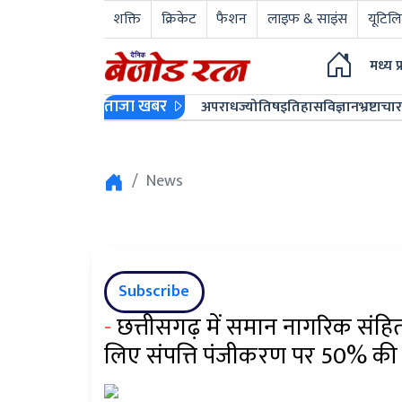
शक्ति
क्रिकेट
फैशन
लाइफ & साइंस
यूटिलि
मध्य प
ताजा खबर
अपराध
ज्योतिष
इतिहास
विज्ञान
भ्रष्टाचार
News
Subscribe
-
छत्तीसगढ़ में समान नागरिक संहि
लिए संपत्ति पंजीकरण पर 50% की