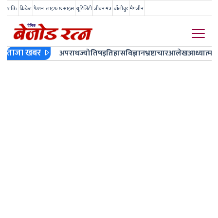
शक्ति
क्रिकेट
फैशन
लाइफ & साइंस
यूटिलिटी
जीवन मंत्र
बॉलीवुड
मैगजीन
ताजा खबर
अपराध
ज्योतिष
इतिहास
विज्ञान
भ्रष्टाचार
आलेख
आध्यात्म
ज