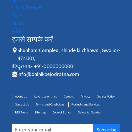
लाइफ & साइंस
फैशन
क्रिकेट
शक्ति
हमसे सम्पर्क करें
Shubham Complex , shinde ki chhawni, Gwalior-
474001,
दूरभाषः- +91-0000000000
info@dainikbejodratna.com
About Us
Advertise with us
Careers
Privacy
Cookies Policy
Contact Us
Terms and Conditions
Products and Services
RSS Feeds
Sitemap
Code of Ethics
Delete All Cookies
Subscribe