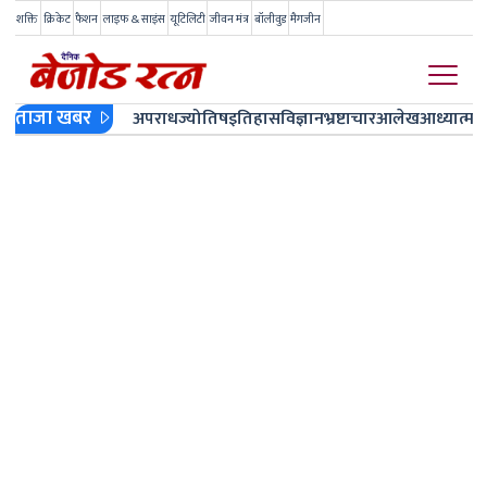
शक्ति
क्रिकेट
फैशन
लाइफ & साइंस
यूटिलिटी
जीवन मंत्र
बॉलीवुड
मैगजीन
ताजा खबर
अपराध
ज्योतिष
इतिहास
विज्ञान
भ्रष्टाचार
आलेख
आध्यात्म
ज