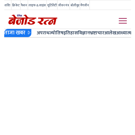
शक्ति
क्रिकेट
फैशन
लाइफ & साइंस
यूटिलिटी
जीवन मंत्र
बॉलीवुड
मैगजीन
ताजा खबर
अपराध
ज्योतिष
इतिहास
विज्ञान
भ्रष्टाचार
आलेख
आध्यात्म
ज