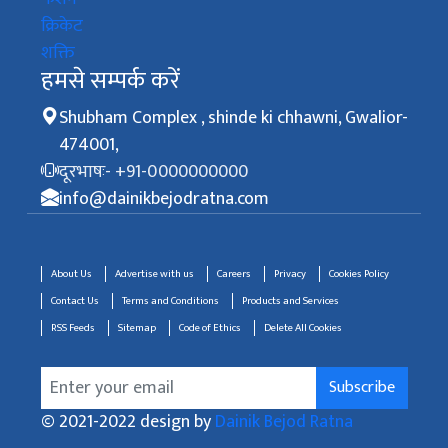
क्रिकेट
शक्ति
हमसे सम्पर्क करें
Shubham Complex , shinde ki chhawni, Gwalior-
474001,
दूरभाषः- +91-0000000000
info@dainikbejodratna.com
About Us
Advertise with us
Careers
Privacy
Cookies Policy
Contact Us
Terms and Conditions
Products and Services
RSS Feeds
Sitemap
Code of Ethics
Delete All Cookies
Subscribe
© 2021-2022 design by
Dainik Bejod Ratna