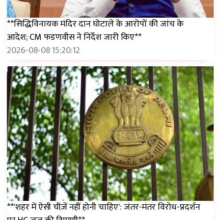
**सिद्धिविनायक मंदिर दान घोटाले के आरोपों की जांच के
आदेश; CM फडणवीस ने निर्देश जारी किए**
2026-08-08 15:20:12
**'शहर में ऐसी चीज़ें नहीं होनी चाहिए': जंतर-मंतर विरोध-प्रदर्शन