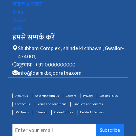
लाइफ & साइंस
फैशन
क्रिकेट
शक्ति
हमसे सम्पर्क करें
Shubham Complex , shinde ki chhawni, Gwalior-
474001,
दूरभाषः- +91-0000000000
info@dainikbejodratna.com
About Us
Advertise with us
Careers
Privacy
Cookies Policy
Contact Us
Terms and Conditions
Products and Services
RSS Feeds
Sitemap
Code of Ethics
Delete All Cookies
Subscribe