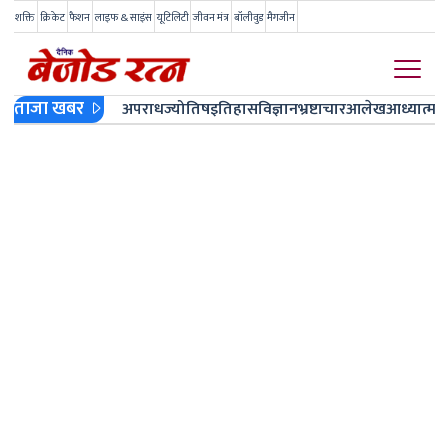
शक्ति
क्रिकेट
फैशन
लाइफ & साइंस
यूटिलिटी
जीवन मंत्र
बॉलीवुड
मैगजीन
ताजा खबर
अपराध
ज्योतिष
इतिहास
विज्ञान
भ्रष्टाचार
आलेख
आध्यात्म
ज