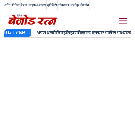
शक्ति
क्रिकेट
फैशन
लाइफ & साइंस
यूटिलिटी
जीवन मंत्र
बॉलीवुड
मैगजीन
ताजा खबर
अपराध
ज्योतिष
इतिहास
विज्ञान
भ्रष्टाचार
आलेख
आध्यात्म
ज