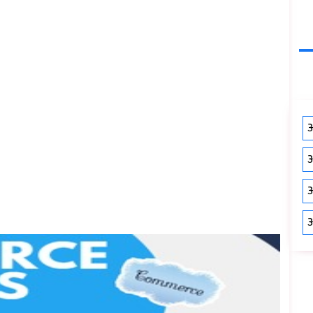
औ
औ
औ
औ