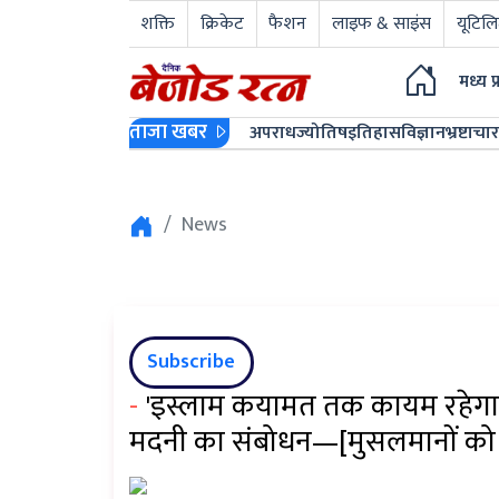
शक्ति
क्रिकेट
फैशन
लाइफ & साइंस
यूटिलि
मध्य प
ताजा खबर
अपराध
ज्योतिष
इतिहास
विज्ञान
भ्रष्टाचार
News
Subscribe
-
'इस्लाम कयामत तक कायम रहेगा'
मदनी का संबोधन—[मुसलमानों को स