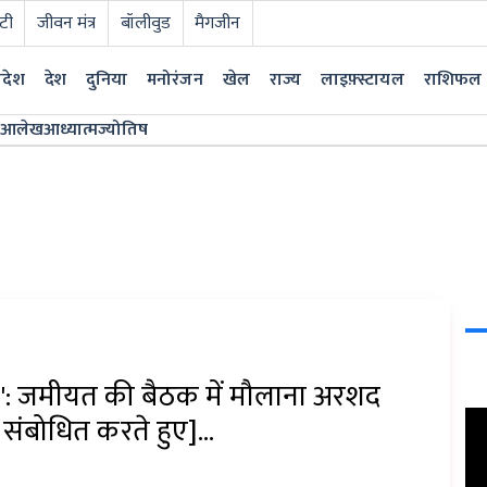
टी
जीवन मंत्र
बॉलीवुड
मैगजीन
्रदेश
देश
दुनिया
मनोरंजन
खेल
राज्य
लाइफ़्स्टायल
राशिफल
आलेख
आध्यात्म
ज्योतिष
: जमीयत की बैठक में मौलाना अरशद
ंबोधित करते हुए]...