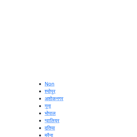
Non
श्योपुर
अशोकनगर
गुना
भोपाल
ग्वालियर
दतिया
मुरैना