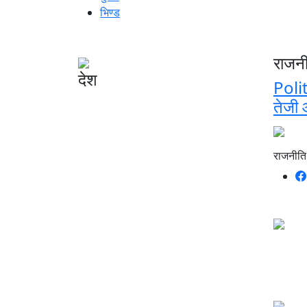
भिण्ड
राजन
देश
Polit
तेजी 
राजनीति