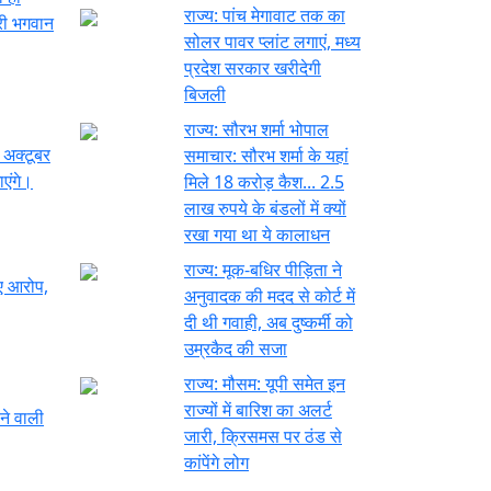
राज्य:
पांच मेगावाट तक का
्री भगवान
सोलर पावर प्लांट लगाएं, मध्य
प्रदेश सरकार खरीदेगी
बिजली
राज्य:
सौरभ शर्मा भोपाल
 अक्टूबर
समाचार: सौरभ शर्मा के यहां
एंगे।
मिले 18 करोड़ कैश... 2.5
लाख रुपये के बंडलों में क्यों
रखा गया था ये कालाधन
राज्य:
मूक-बधिर पीड़िता ने
नए आरोप,
अनुवादक की मदद से कोर्ट में
दी थी गवाही, अब दुष्कर्मी को
उम्रकैद की सजा
राज्य:
मौसम: यूपी समेत इन
राज्यों में बारिश का अलर्ट
ने वाली
जारी, क्रिसमस पर ठंड से
कांपेंगे लोग