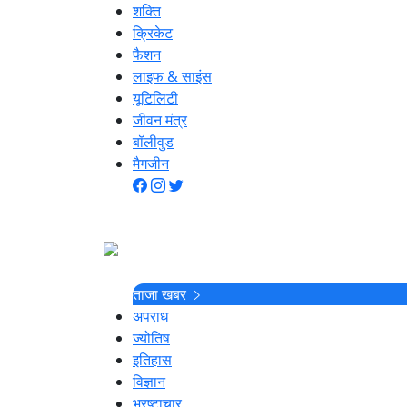
शक्ति
क्रिकेट
फैशन
लाइफ & साइंस
यूटिलिटी
जीवन मंत्र
बॉलीवुड
मैगजीन
ताजा खबर
अपराध
ज्योतिष
इतिहास
विज्ञान
भ्रष्टाचार