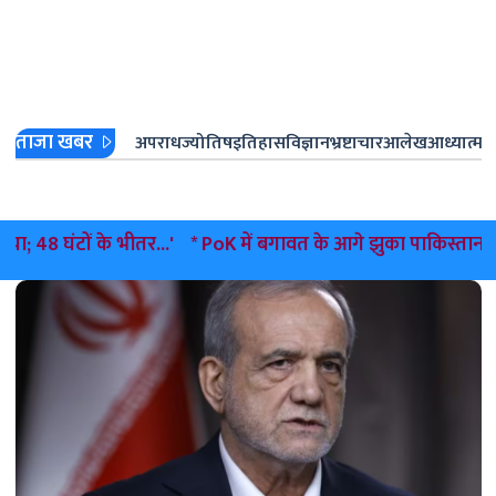
ताजा खबर
अपराध
ज्योतिष
इतिहास
विज्ञान
भ्रष्टाचार
आलेख
आध्यात्म
ज
के भीतर...'
* PoK में बगावत के आगे झुका पाकिस्तान; अमन खान ने ज