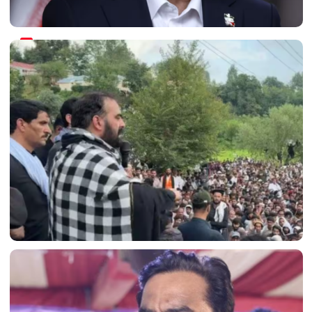
ईरान संघर्ष पर पेज़ेशकियन का अहम बयान: 'हमने इसे शुरू नहीं
किया; 48 घंटों के भीतर...'
PoK में बगावत के आगे झुका पाकिस्तान; अमन खान ने जनाज़े
की नमाज़ पढ़ते हुए धमकी दी थी!