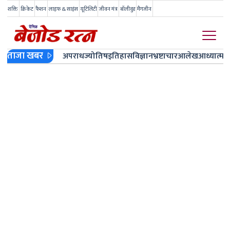
शक्ति
क्रिकेट
फैशन
लाइफ & साइंस
यूटिलिटी
जीवन मंत्र
बॉलीवुड
मैगजीन
ताजा खबर
अपराध
ज्योतिष
इतिहास
विज्ञान
भ्रष्टाचार
आलेख
आध्यात्म
ज